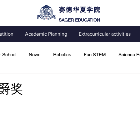
赛德华夏学院
SAGER EDUCATION
tition
Academic Planning
Extracurricular activities
 School
News
Robotics
Fun STEM
Science Fa
爵奖