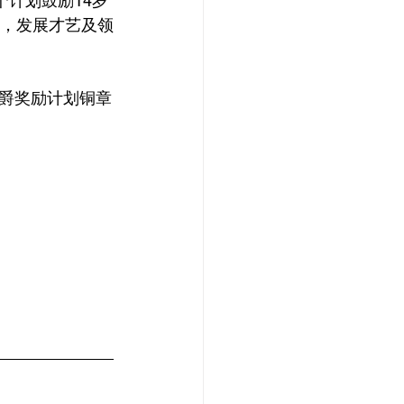
个计划鼓励14岁
程，发展才艺及领
爵奖励计划铜章