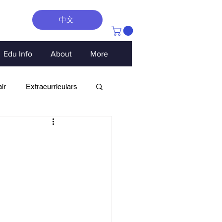
中文
Edu Info
About
More
ir
Extracurriculars