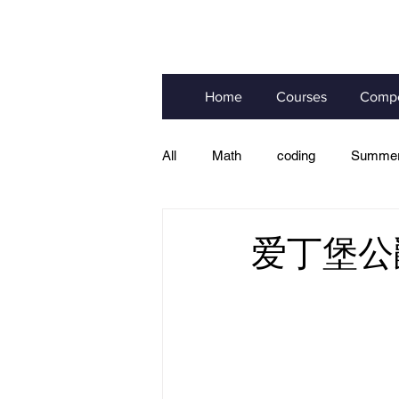
Home
Courses
Compe
All
Math
coding
Summer
Edu Info
爱丁堡公