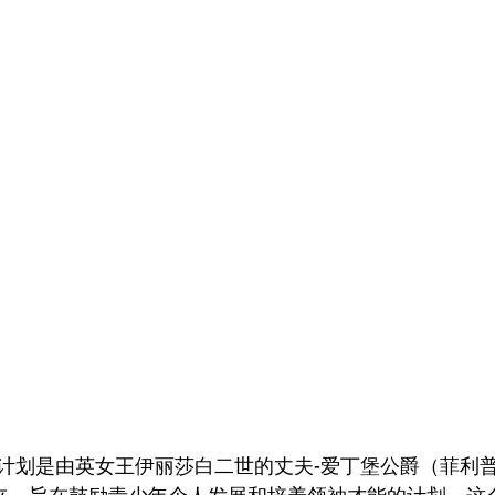
划是由英女王伊丽莎白二世的丈夫-爱丁堡公爵（菲利普王子